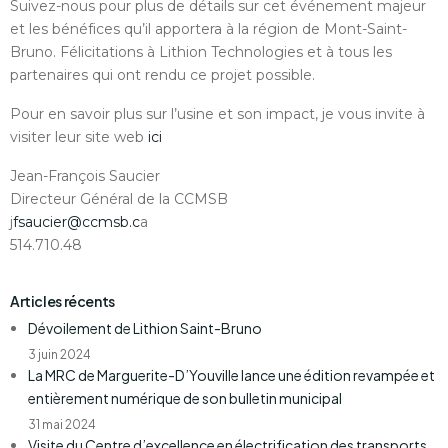
Suivez-nous pour plus de détails sur cet événement majeur
et les bénéfices qu’il apportera à la région de Mont-Saint-
Bruno. Félicitations à Lithion Technologies et à tous les
partenaires qui ont rendu ce projet possible.
Pour en savoir plus sur l’usine et son impact, je vous invite à
visiter leur site web
ici
Jean-François Saucier
Directeur Général de la CCMSB
j
fsaucier@ccmsb.c
a
514.710.48
Articles récents
Dévoilement de Lithion Saint-Bruno
3 juin 2024
La MRC de Marguerite-D’Youville lance une édition revampée et
entièrement numérique de son bulletin municipal
31 mai 2024
Visite du Centre d’excellence en électrification des transports